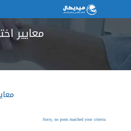
معايير اخت
معايي
Sorry, no posts matched your criteria.