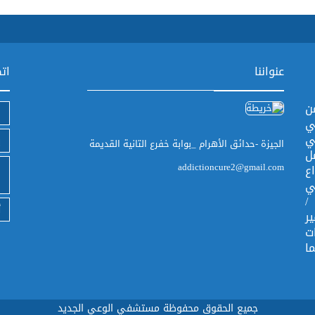
عنواننا
اتص
ن
ي
ي
الجيزة -حدائق الأهرام _بوابة خفرع التانية القديمة
ل
addictioncure2@gmail.com
ع
ي
/
أ
ر
ت
ا
جميع الحقوق محفوظة مستشفي الوعي الجديد