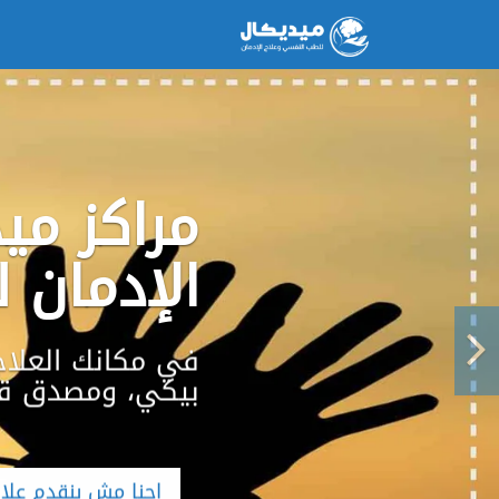
مراكز ميد
الإدمان ل
Next
في مكانك العل
بيكي، ومصدق قوت
إحنا مش بنقدم علا