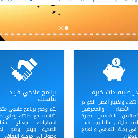
ر طبية ذات خبرة
برنامج علاجي فريد
يناسبك
نتقاء واختيار أفضل الكوادر
الأطباء والممرضين
يتم وضع برنامج علاجي متك
خصائيين النفسيين بخبرة
يتناسب مع حالتك وعلي 
ءة عالية , فالطبيب عامل
احتياجاتك ويعالج مشا
 في رحلة التعافي والعلاج
الصحية ويتم وضع الحل
ادمان .
وصولاً إلي مرحلة التعافي