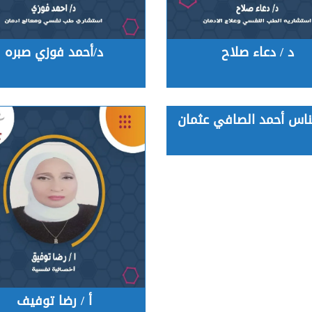
د / دعاء صلاح
د/أحمد فوزي صبره
يناس أحمد الصافي عثمان
أ / رضا توفيف