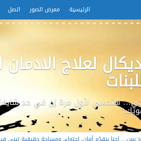
الرئيسية
معرض الصور
اتصل
يكال لعلاج الادمان ل
لبنات
اجي… هتحسي لأول مرة إن في حد شايف
ِك."
ج بس… إحنا بنقدّم أمان، احتواء، ومساحة حقيقية تبني ف