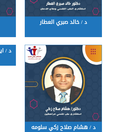
د / خالد صبري العطار
د / ا
د / هشام صلاح زكي سلومه