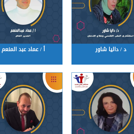
د / داليا شاور
أ / عماد عبد المنعم