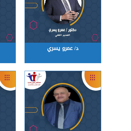
د/ عمرو يسري