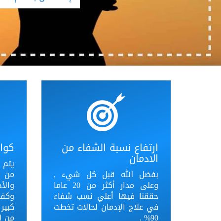
ارتفاع نسبة الشفاء من
كواد
الادمان
يتم ا
بفضل الله قبل كل شيء ,
من 
وعلى مدار أكثر من 20 عاما
والأ
حققنا فيها أعلي نسب شفاء
وكفا
في علاج الإدمان لحالات تخطت
كبير
90% .
من ال