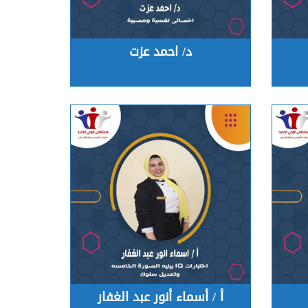
د/ احمد عزت
أ / أسماء أنور عبد الغفار