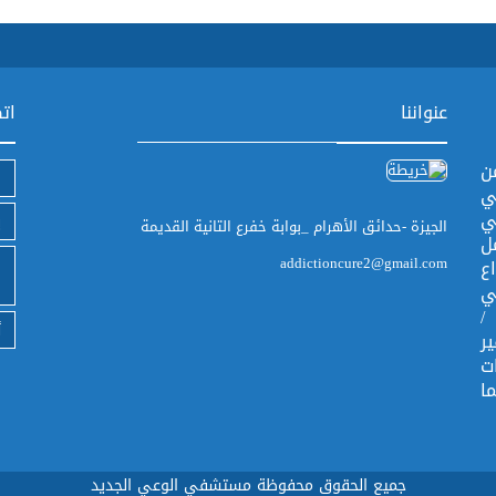
عنواننا
اتص
ن
ي
ي
الجيزة -حدائق الأهرام _بوابة خفرع التانية القديمة
ل
addictioncure2@gmail.com
ع
ي
/
أ
ر
ت
ا
جميع الحقوق محفوظة مستشفي الوعي الجديد