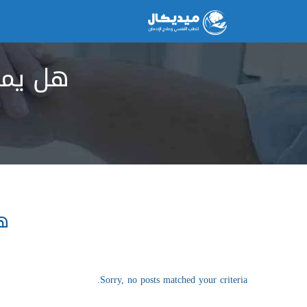
هل يمك
ه
Sorry, no posts matched your criteria.