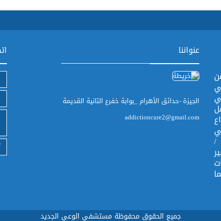
عنواننا
اتص
ن
ي
ي
الجيزة -حدائق الأهرام _بوابة خفرع التانية القديمة
ل
addictioncure2@gmail.com
ع
ي
/
أ
ر
ت
ا
جميع الحقوق محفوظة مستشفي الوعي الجديد